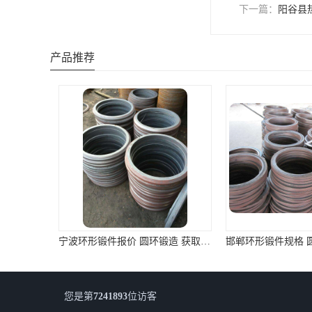
下一篇：
阳谷县
产品推荐
宁波环形锻件报价 圆环锻造 获取报价在这里
您是第
7241893
位访客