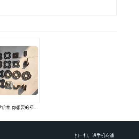
合肥脚手架轮盘价格 你想要的都在这里
郑州脚手架轮盘公司 深受客户**
扫一扫，进手机商铺