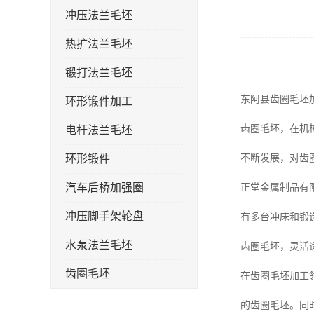
冲压法兰毛坯
热扩法兰毛坯
锻打法兰毛坯
东阿县齿圈毛坯
环形锻件加工
齿圈毛坯，在机
电杆法兰毛坯
环形锻件
不断发展，对齿
汽车后桥加强圈
正堂金属制品有
冲压脚手架轮盘
有多台冲床和锻造
水泵法兰毛坯
齿圈毛坯，灵活
齿圈毛坯
在齿圈毛坯加工
法兰加强圈
的齿圈毛坯。同