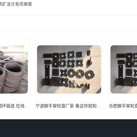
热扩法兰毛坯商家
邯郸环形锻件规格 圆环锻造 在线免费咨询
宁波脚手架轮盘厂家 看这你就知道了