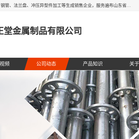
聊城市开发区正堂金属制品有限公司是一家专业的五金配件、钢管、法兰盘、冲压异型件加工等生成销售企业，服务遍布山东省聊城、济南、青岛、淄博、枣庄、东营烟台等地区，经营包括冲压法兰毛坯，冲压异型(形)件加工，热扩法兰毛坯，锻打法兰盘毛坯，法兰加强圈，环形锻件加工，版辊堵头毛坯，哑铃配重件等产品的生产和销售，业务上精益求精，生产产品精度高，配件标准赢得业内企业及其它组织与公民的一致好评。
正堂金属制品有限公司
视频
公司动态
产品知识
关