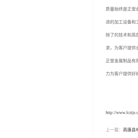
版辊堵头毛坯
质量始终是正堂
哑铃配重件
进的加工设备和
除了的技术和高
求，为客户提供
正堂金属制品有
力为客户提供好
http://www.lcztjs
上一篇：
高唐县