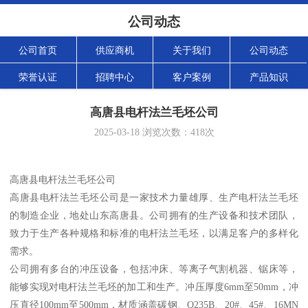
公司动态
公司首页
供应商机
关于我们
公司动态
荣誉认证
招聘中心
客户案例
产品知识
高唐县电杆法兰毛坯公司
2025-03-18
浏览次数：
418
次
高唐县电杆法兰毛坯公司
高唐县电杆法兰毛坯公司是一家技术力量雄厚、生产电杆法兰毛坯
的制造企业，地处山东高唐县。公司拥有的生产设备和技术团队，
致力于生产各种规格和标准的电杆法兰毛坯，以满足客户的多样化
需求。
公司拥有多台的冲压设备，包括冲床、等离子气割机器、锯床等，
能够实现对电杆法兰毛坯的加工和生产。冲压厚度6mm至50mm，冲
压直径100mm至500mm，材质涵盖碳钢、Q235B、20#、45#、16MN