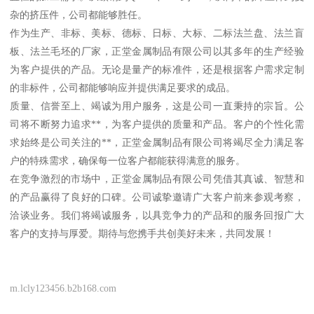
杂的挤压件，公司都能够胜任。
作为生产、非标、美标、德标、日标、大标、二标法兰盘、法兰盲
板、法兰毛坯的厂家，正堂金属制品有限公司以其多年的生产经验
为客户提供的产品。无论是量产的标准件，还是根据客户需求定制
的非标件，公司都能够响应并提供满足要求的成品。
质量、信誉至上、竭诚为用户服务，这是公司一直秉持的宗旨。公
司将不断努力追求**，为客户提供的质量和产品。客户的个性化需
求始终是公司关注的**，正堂金属制品有限公司将竭尽全力满足客
户的特殊需求，确保每一位客户都能获得满意的服务。
在竞争激烈的市场中，正堂金属制品有限公司凭借其真诚、智慧和
的产品赢得了良好的口碑。公司诚挚邀请广大客户前来参观考察，
洽谈业务。我们将竭诚服务，以具竞争力的产品和的服务回报广大
客户的支持与厚爱。期待与您携手共创美好未来，共同发展！
m.lcly123456.b2b168.com