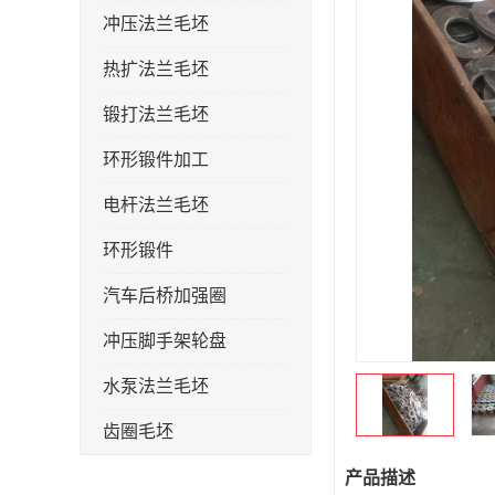
冲压法兰毛坯
热扩法兰毛坯
锻打法兰毛坯
环形锻件加工
电杆法兰毛坯
环形锻件
汽车后桥加强圈
冲压脚手架轮盘
水泵法兰毛坯
齿圈毛坯
法兰加强圈
产品描述