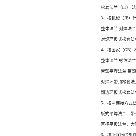
松套法兰（LJ） 
3、按机械（JB
整体法兰 对焊法兰
对焊环板式松套法
4、按国家（GB
整体法兰 螺纹法兰
带颈平焊法兰 带
对焊环带颈松套法
翻边环板式松套法
5、按照连接方式
板式平焊法兰、带
直径平板法兰、大
6、按所联接的部