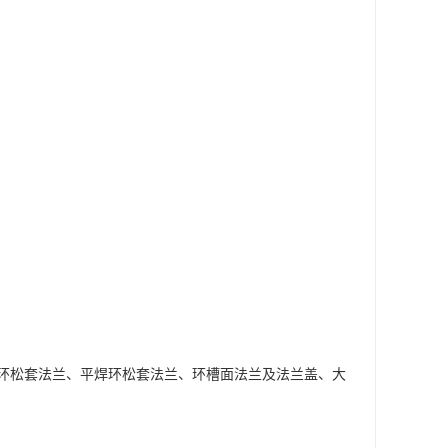
环松套法兰、平焊环松套法兰、环槽面法兰及法兰盖、大