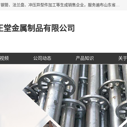
聊城市开发区正堂金属制品有限公司是一家专业的五金配件、钢管、法兰盘、冲压异型件加工等生成销售企业，服务遍布山东省聊城、济南、青岛、淄博、枣庄、东营烟台等地区，经营包括冲压法兰毛坯，冲压异型(形)件加工，热扩法兰毛坯，锻打法兰盘毛坯，法兰加强圈，环形锻件加工，版辊堵头毛坯，哑铃配重件等产品的生产和销售，业务上精益求精，生产产品精度高，配件标准赢得业内企业及其它组织与公民的一致好评。
正堂金属制品有限公司
视频
公司动态
产品知识
关