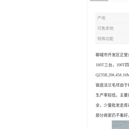
版辊堵头毛坯
产地
哑铃配重件
可售卖地
特殊功能
聊城市开发区正堂金
160T三台，100
Q235B,20#,45#,1
锻造法兰毛坯由于
生产率较低，主要
全，少量批发走库
部分商家仍不看好