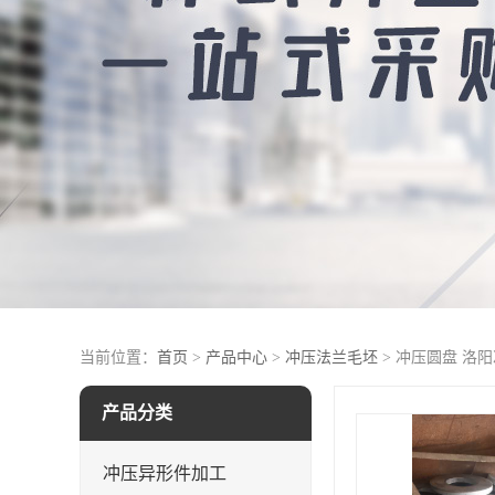
当前位置：
首页
>
产品中心
>
冲压法兰毛坯
> 冲压圆盘 洛
产品分类
冲压异形件加工