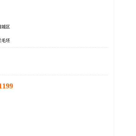
潍城区
兰毛坯
1199