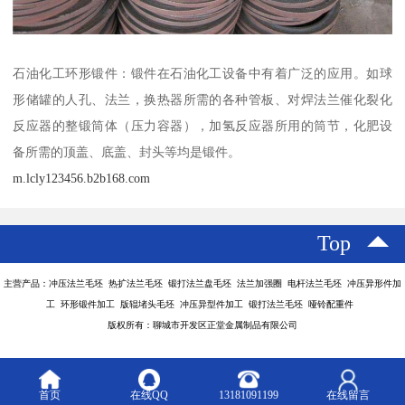
石油化工环形锻件：锻件在石油化工设备中有着广泛的应用。如球
形储罐的人孔、法兰，换热器所需的各种管板、对焊法兰催化裂化
反应器的整锻筒体（压力容器），加氢反应器所用的筒节，化肥设
备所需的顶盖、底盖、封头等均是锻件。
m.lcly123456.b2b168.com
Top
主营产品：冲压法兰毛坯 热扩法兰毛坯 锻打法兰盘毛坯 法兰加强圈 电杆法兰毛坯 冲压异形件加
工 环形锻件加工 版辊堵头毛坯 冲压异型件加工 锻打法兰毛坯 哑铃配重件
版权所有：聊城市开发区正堂金属制品有限公司
首页
在线QQ
13181091199
在线留言