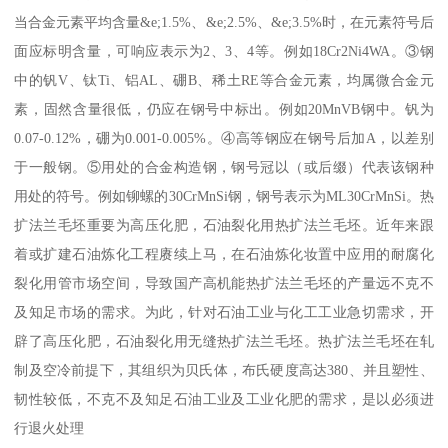
当合金元素平均含量&e;1.5%、&e;2.5%、&e;3.5%时，在元素符号后
面应标明含量，可响应表示为2、3、4等。例如18Cr2Ni4WA。③钢
中的钒V、钛Ti、铝AL、硼B、稀土RE等合金元素，均属微合金元
素，固然含量很低，仍应在钢号中标出。例如20MnVB钢中。钒为
0.07-0.12%，硼为0.001-0.005%。④高等钢应在钢号后加A，以差别
于一般钢。⑤用处的合金构造钢，钢号冠以（或后缀）代表该钢种
用处的符号。例如铆螺的30CrMnSi钢，钢号表示为ML30CrMnSi。热
扩法兰毛坯重要为高压化肥，石油裂化用热扩法兰毛坯。近年来跟
着或扩建石油炼化工程赓续上马，在石油炼化妆置中应用的耐腐化
裂化用管市场空间，导致国产高机能热扩法兰毛坯的产量远不克不
及知足市场的需求。为此，针对石油工业与化工工业急切需求，开
辟了高压化肥，石油裂化用无缝热扩法兰毛坯。热扩法兰毛坯在轧
制及空冷前提下，其组织为贝氏体，布氏硬度高达380、并且塑性、
韧性较低，不克不及知足石油工业及工业化肥的需求，是以必须进
行退火处理