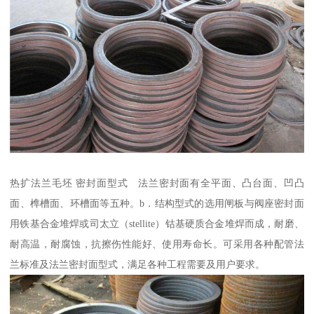
热扩法兰毛坯 密封面型式 法兰密封面有全平面、凸台面、凹凸
面、榫槽面、环槽面等五种。b．结构型式的选用闸板与阀座密封面
用铁基合金堆焊或司太立（stellite）钴基硬质合金堆焊而成，耐磨、
耐高温，耐腐蚀，抗擦伤性能好、使用寿命长。可采用各种配管法
兰标准及法兰密封面型式，满足各种工程需要及用户要求。