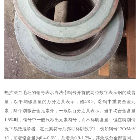
热扩法兰毛坯的钢号表示办法①钢号开首的两位数字表示钢的碳含
量，以平均碳含量的万分之几表示，如40Cr。②钢中重要合金元
素，除个别微合金元素外，一般以百分之几表示。当平均合金含量
1.5%时，钢号中一般只标出元素符号，而不标明含量，但在特别情
况下易致混淆者，在元素符号后亦可标以数字1，例如钢号12CrMoV
和，前者铬含量为0.4-0.6%，后者为0.9-1.2%，其余成分全部雷同。