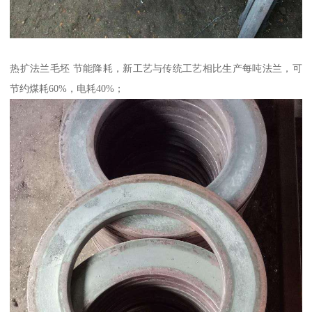
热扩法兰毛坯 节能降耗，新工艺与传统工艺相比生产每吨法兰，可
节约煤耗60%，电耗40%；