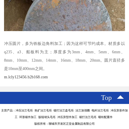
冲压圆片，多为铁板边角料加工；因为这样可节约成本。材质多以
q235、a3、船板料为主；厚度多为3mm、4mm、5mm、6mm、
8mm、10mm、12mm、14mm、16mm、18mm、20mm。圆片直径多
是10mm至400mm之间。
m.lcly123456.b2b168.com
Top
主营产品：冲压法兰毛坯 热扩法兰毛坯 锻打法兰盘毛坯 法兰加强圈 电杆法兰毛坯 冲压异形件加
工 环形锻件加工 版辊堵头毛坯 冲压异型件加工 锻打法兰毛坯 哑铃配重件
版权所有：聊城市开发区正堂金属制品有限公司