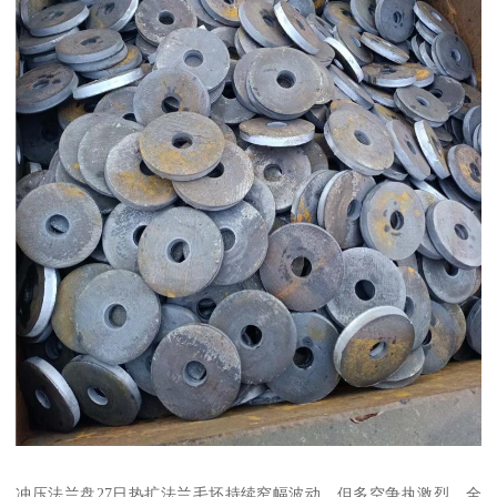
冲压法兰盘27日热扩法兰毛坯持续窄幅波动，但多空争执激烈，全