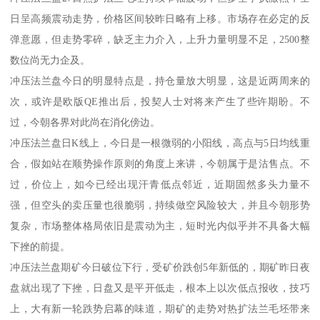
日呈高频震动走势，价格区间较昨日略有上移。市场存在必定的反
弹意愿，但走势零碎，缺乏主力介入，上升力量明显不足，2500整
数位尚无力企及。
冲压法兰盘今日的明显特点是，持仓量放大明显，这是近两周来的
次，或许是欧版QE推出后，投契人士对将来产生了些许期盼。不
过，今朝各界对此尚在消化傍边。
冲压法兰盘日K线上，今日是一根微弱的小阳线，高点与5日均线重
合，假如站在顺势操作原则的角度上来讲，今朝属于是沽售点。不
过，价位上，如今已经出现汗青低点邻近，近期固然多头力量不
强，但空头的卖压量也很脆弱，持续做空风险较大，并且今朝形势
复杂，市场整体格局依旧是震动为主，短时光内似乎并不具备大幅
下挫的前提。
冲压法兰盘期矿今日破位下行，受矿价跌创5年新低的，期矿昨日夜
盘就出现了下挫，日盘又是平开低走，根本上以次低点报收，技巧
上，大有新一轮跌势启幕的味道，期矿的走势对热扩法兰毛坯带来