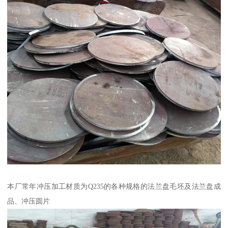
本厂常年冲压加工材质为Q235的各种规格的法兰盘毛坯及法兰盘成
品、冲压圆片