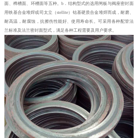
面、榫槽面、环槽面等五种。b．结构型式的选用闸板与阀座密封面
用铁基合金堆焊或司太立（stellite）钴基硬质合金堆焊而成，耐磨、
耐高温，耐腐蚀，抗擦伤性能好、使用寿命长。可采用各种配管法
兰标准及法兰密封面型式，满足各种工程需要及用户要求。