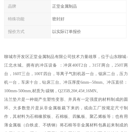
品牌
正堂金属制品
特殊功能
密封好
报价方式
以实际订单报价
聊城市开发区正堂金属制品有限公司技术力量雄厚，位于山东聊城-
江北水城。拥有的冲压设备 ：冲床400T2台，315T两台，250T两
台，160T三台，100T四台，等离子气割机器一台，锯床二台，压力
机一台，车床十台，钻床三台。冲压厚度6mm--50mm。冲压直径：
100mm-500mm,材质为:碳钢，Q235B,20#,45#,16MN。
法兰垫片是一种能产生塑性变形、并具有一定强度的材料制成的圆
环。大多数垫片是从非金属板裁下来的，或由工厂按规定尺寸制
作，其材料为石棉橡胶板、石棉板、四氟板、聚乙烯板等；也有用
薄金属板（白铁皮、不锈钢）将石棉等非金属材料包裹起来制成的