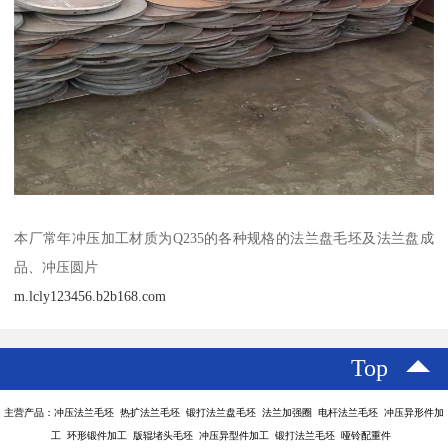
本厂常年冲压加工材质为Q235的各种规格的法兰盘毛坯及法兰盘成
品、冲压圆片
m.lcly123456.b2b168.com
Top
主营产品：冲压法兰毛坯 热扩法兰毛坯 锻打法兰盘毛坯 法兰加强圈 电杆法兰毛坯 冲压异形件加
工 环形锻件加工 版辊堵头毛坯 冲压异型件加工 锻打法兰毛坯 哑铃配重件