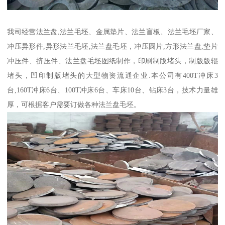
我司经营法兰盘,法兰毛坯、金属垫片、法兰盲板、法兰毛坯厂家、
冲压异形件,异形法兰毛坯,法兰盘毛坯，冲压圆片,方形法兰盘,垫片
冲压件、挤压件、法兰盘毛坯图纸制作，印刷制版堵头，制版版辊
堵头，凹印制版堵头的大型物资流通企业.本公司有400T冲床3
台,160T冲床6台、100T冲床6台、车床10台、钻床3台，技术力量雄
厚，可根据客户需要订做各种法兰盘毛坯。