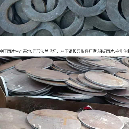
冲压圆片生产基地,异形法兰毛坯、冲压钢板异形件厂家,钢板圆片,拉伸件