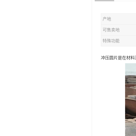
版辊堵头毛坯
产地
哑铃配重件
可售卖地
特殊功能
冲压圆片是在材料