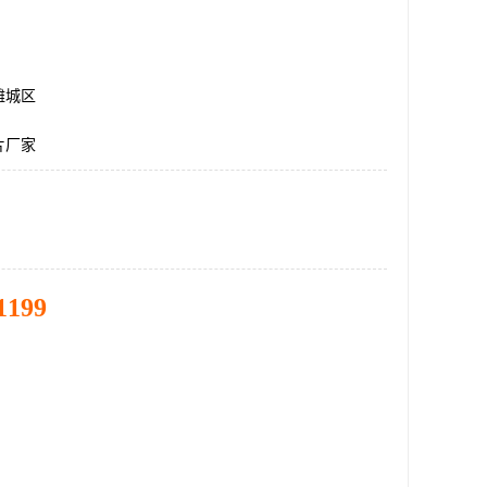
潍城区
片厂家
1199