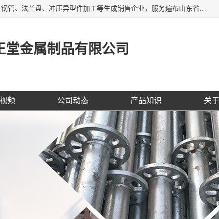
聊城市开发区正堂金属制品有限公司是一家专业的五金配件、钢管、法兰盘、冲压异型件加工等生成销售企业，服务遍布山东省聊城、济南、青岛、淄博、枣庄、东营烟台等地区，经营包括冲压法兰毛坯，冲压异型(形)件加工，热扩法兰毛坯，锻打法兰盘毛坯，法兰加强圈，环形锻件加工，版辊堵头毛坯，哑铃配重件等产品的生产和销售，业务上精益求精，生产产品精度高，配件标准赢得业内企业及其它组织与公民的一致好评。
正堂金属制品有限公司
视频
公司动态
产品知识
关