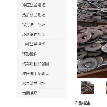
冲压法兰毛坯
热扩法兰毛坯
锻打法兰毛坯
环形锻件加工
电杆法兰毛坯
环形锻件
汽车后桥加强圈
冲压脚手架轮盘
水泵法兰毛坯
齿圈毛坯
法兰加强圈
产品描述