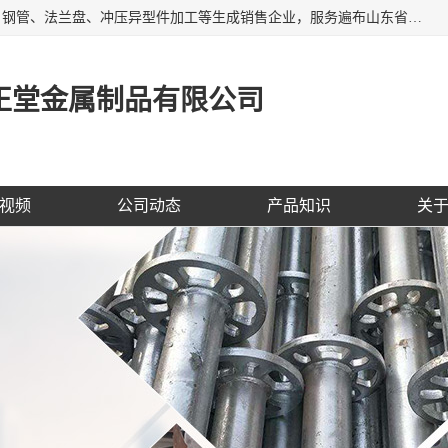
聊城市开发区正堂金属制品有限公司是一家专业的五金配件、钢管、法兰盘、冲压异型件加工等生成销售企业，服务遍布山东省聊城、济南、青岛、淄博、枣庄、东营烟台等地区，经营包括冲压法兰毛坯，冲压异型(形)件加工，热扩法兰毛坯，锻打法兰盘毛坯，法兰加强圈，环形锻件加工，版辊堵头毛坯，哑铃配重件等产品的生产和销售，业务上精益求精，生产产品精度高，配件标准赢得业内企业及其它组织与公民的一致好评。
正堂金属制品有限公司
视频
公司动态
产品知识
关