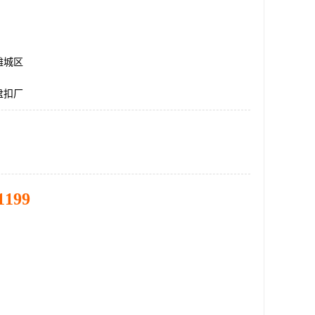
潍城区
盘扣厂
1199