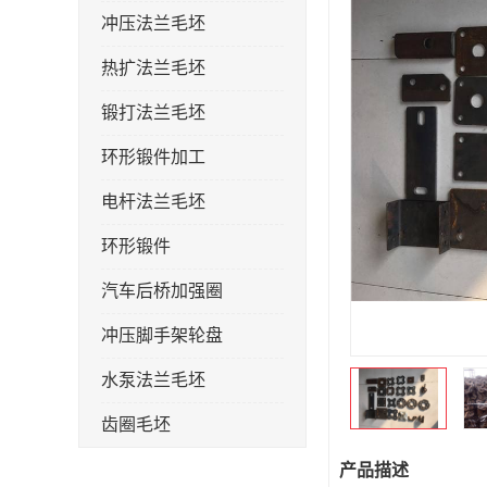
冲压法兰毛坯
热扩法兰毛坯
锻打法兰毛坯
环形锻件加工
电杆法兰毛坯
环形锻件
汽车后桥加强圈
冲压脚手架轮盘
水泵法兰毛坯
齿圈毛坯
法兰加强圈
产品描述