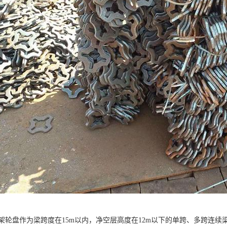
架轮盘作为梁跨度在15m以内，净空层高度在12m以下的单跨、多跨连续