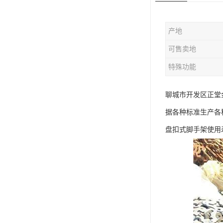
版辊堵头毛坯
产地
哑铃配重件
可售卖地
特殊功能
聊城市开发区正堂
据各种标准生产各
盘扣式脚手架使用