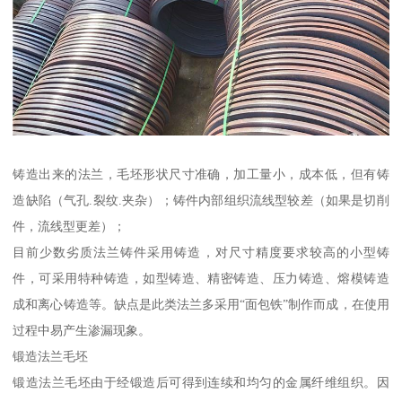
铸造出来的法兰，毛坯形状尺寸准确，加工量小，成本低，但有铸
造缺陷（气孔.裂纹.夹杂）；铸件内部组织流线型较差（如果是切削
件，流线型更差）；
目前少数劣质法兰铸件采用铸造，对尺寸精度要求较高的小型铸
件，可采用特种铸造，如型铸造、精密铸造、压力铸造、熔模铸造
成和离心铸造等。缺点是此类法兰多采用“面包铁”制作而成，在使用
过程中易产生渗漏现象。
锻造法兰毛坯
锻造法兰毛坯由于经锻造后可得到连续和均匀的金属纤维组织。因