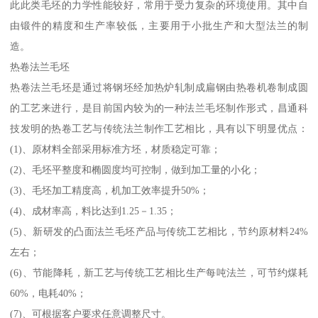
此此类毛坯的力学性能较好，常用于受力复杂的环境使用。其中自
由锻件的精度和生产率较低，主要用于小批生产和大型法兰的制
造。
热卷法兰毛坯
热卷法兰毛坯是通过将钢坯经加热炉轧制成扁钢由热卷机卷制成圆
的工艺来进行，是目前国内较为的一种法兰毛坯制作形式，昌通科
技发明的热卷工艺与传统法兰制作工艺相比，具有以下明显优点：
(1)、原材料全部采用标准方坯，材质稳定可靠；
(2)、毛坯平整度和椭圆度均可控制，做到加工量的小化；
(3)、毛坯加工精度高，机加工效率提升50%；
(4)、成材率高，料比达到1.25－1.35；
(5)、新研发的凸面法兰毛坯产品与传统工艺相比，节约原材料24%
左右；
(6)、节能降耗，新工艺与传统工艺相比生产每吨法兰，可节约煤耗
60%，电耗40%；
(7)、可根据客户要求任意调整尺寸。