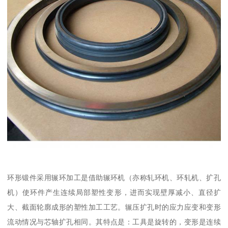
环形锻件采用辗环加工是借助辗环机（亦称轧环机、环轧机、扩孔
机）使环件产生连续局部塑性变形，进而实现壁厚减小、直径扩
大、截面轮廓成形的塑性加工工艺。辗压扩孔时的应力应变和变形
流动情况与芯轴扩孔相同。其特点是：工具是旋转的，变形是连续