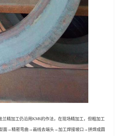
法兰精加工仍沿用KM6的作法，在现场精加工，但粗加工
型面→精密弯曲→画线去端头→加工焊接坡口→拼焊成圆