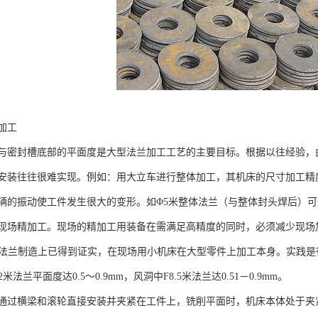
加工
与密封槽底部的平面度是大型法兰加工工艺的主要目标。根据以往经验，
安装往往很难实现。例如：用大立车进行整体加工，其机床的尺寸加工精
辆的振动使工件发生很大的变形。如Φ5米整体法兰（与整体封头焊后）可
现场精加工。现场的精加工用装备在需满足高精度的同时，必须减少现场
洞法兰制造上已得到证实，在现场用小机床在大型零件上加工本身。实践是
米法兰平面度达0.5～0.9mm，风洞中F8.5米法兰达0.51－0.9mm。
通过横梁和滚轮直接安装并夹紧在工件上，铣削平面时，机床本体处于夹