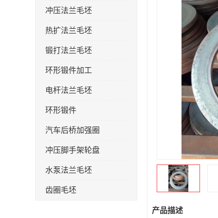
冲压法兰毛坯
热扩法兰毛坯
锻打法兰毛坯
环形锻件加工
电杆法兰毛坯
环形锻件
汽车后桥加强圈
冲压脚手架轮盘
水泵法兰毛坯
齿圈毛坯
法兰加强圈
产品描述