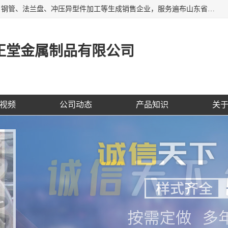
聊城市开发区正堂金属制品有限公司是一家专业的五金配件、钢管、法兰盘、冲压异型件加工等生成销售企业，服务遍布山东省聊城、济南、青岛、淄博、枣庄、东营烟台等地区，经营包括冲压法兰毛坯，冲压异型(形)件加工，热扩法兰毛坯，锻打法兰盘毛坯，法兰加强圈，环形锻件加工，版辊堵头毛坯，哑铃配重件等产品的生产和销售，业务上精益求精，生产产品精度高，配件标准赢得业内企业及其它组织与公民的一致好评。
正堂金属制品有限公司
视频
公司动态
产品知识
关