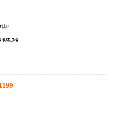
潍城区
兰毛坯规格
1199