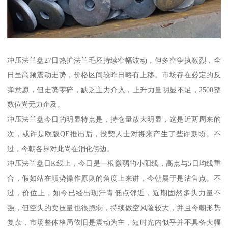
冲压法兰盘27日热扩法兰毛坯持续窄幅波动，但多空争执激烈，全
日呈高频震动走势，价格区间较昨日略有上移。市场存在必定的反
弹意愿，但走势零碎，缺乏主力介入，上升力量明显不足，2500整
数位尚无力企及。
冲压法兰盘今日的明显特点是，持仓量放大明显，这是近两周来的
次，或许是欧版QE推出后，投契人士对将来产生了些许期盼。不
过，今朝各界对此尚在消化傍边。
冲压法兰盘日K线上，今日是一根微弱的小阳线，高点与5日均线重
合，假如站在顺势操作原则的角度上来讲，今朝属于是沽售点。不
过，价位上，如今已经出现汗青低点邻近，近期固然多头力量不
强，但空头的卖压量也很脆弱，持续做空风险较大，并且今朝形势
复杂，市场整体格局依旧是震动为主，短时光内似乎并不具备大幅