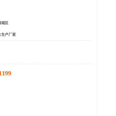
潍城区
片生产厂家
1199