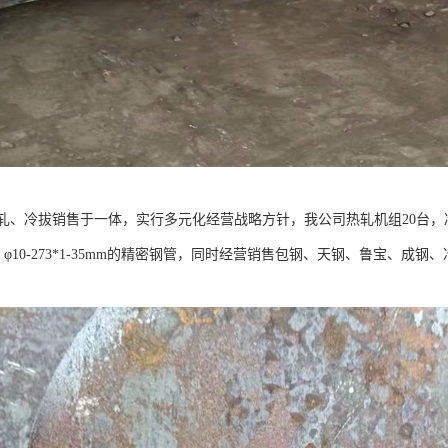
、冷拔销售于一体，实行多元化经营战略方针，我公司热轧机组20台，冷拔机组
，φ10-273*1-35mm的精密钢管，同时经营销售包钢、天钢、鲁宝、成