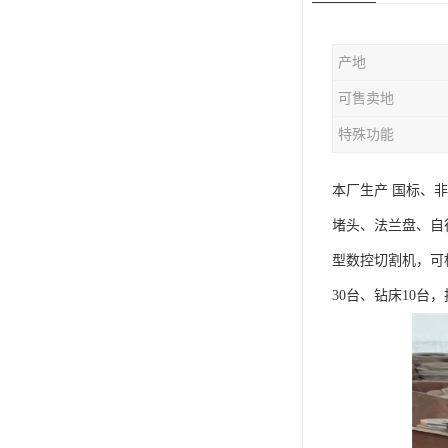
版辊堵头毛坯
产地
哑铃配重件
可售卖地
特殊功能
本厂生产 国标、
堵头、法兰盘、自
型数控切割机，可根
30台、钻床10