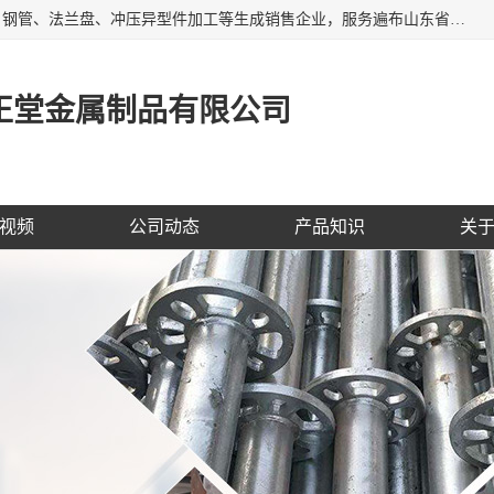
聊城市开发区正堂金属制品有限公司是一家专业的五金配件、钢管、法兰盘、冲压异型件加工等生成销售企业，服务遍布山东省聊城、济南、青岛、淄博、枣庄、东营烟台等地区，经营包括冲压法兰毛坯，冲压异型(形)件加工，热扩法兰毛坯，锻打法兰盘毛坯，法兰加强圈，环形锻件加工，版辊堵头毛坯，哑铃配重件等产品的生产和销售，业务上精益求精，生产产品精度高，配件标准赢得业内企业及其它组织与公民的一致好评。
正堂金属制品有限公司
视频
公司动态
产品知识
关