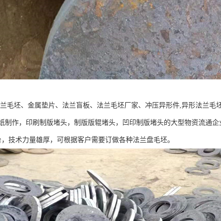
法兰毛坯、金属垫片、法兰盲板、法兰毛坯厂家、冲压异形件,异形法兰毛坯
制作，印刷制版堵头，制版版辊堵头，凹印制版堵头的大型物资流通企业.本公司
3台，技术力量雄厚，可根据客户需要订做各种法兰盘毛坯。