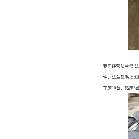
我司经营法兰盘,
件、法兰盘毛坯图纸
车床10台、钻床