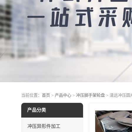
当前位置：
首页
>
产品中心
>
冲压脚手架轮盘
> 清远冲压圆
产品分类
冲压异形件加工