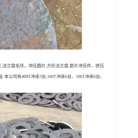
,法兰盘毛坯，冲压圆片,方形法兰盘,垫片冲压件、挤压
有400T冲床3台,160T冲床6台、100T冲床6台、