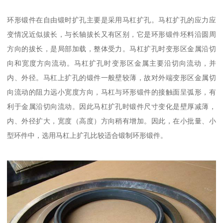
环形锻件在自由锻时扩孔主要是采用马杠扩孔。马杠扩孔的应力应
变情况近似拔长，与长轴拔长又有区别，它是环形锻件坯料沿圆周
方向的拔长，是局部加载，整体受力。马杠扩孔时变形区金属沿切
向和宽度方向流动。马杠扩孔时变形区金属主要沿切向流动，并
内、外径。马杠上扩孔的锻件一般壁较薄，故对外端变形区金属切
向流动的阻力远小宽度方向，马杠与环形锻件的接触面呈弧形，有
利于金属沿切向流动。因此马杠扩孔时锻件尺寸变化是壁厚减薄，
内、外径扩大，宽度（高度）方向稍有增加。因此，在小批量、小
型环件中，选用马杠上扩孔比较适合锻制环形锻件。