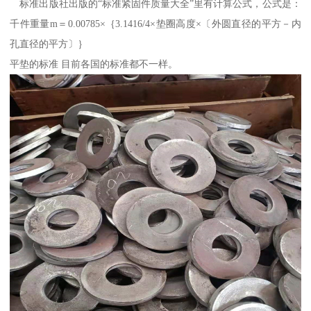
标准出版社出版的“标准紧固件质量大全”里有计算公式，公式是：
千件重量m＝0.00785×｛3.1416/4×垫圈高度×〔外圆直径的平方－内
孔直径的平方〕｝
平垫的标准 目前各国的标准都不一样。