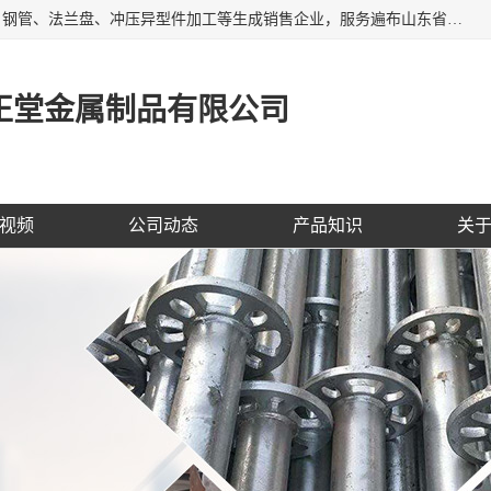
聊城市开发区正堂金属制品有限公司是一家专业的五金配件、钢管、法兰盘、冲压异型件加工等生成销售企业，服务遍布山东省聊城、济南、青岛、淄博、枣庄、东营烟台等地区，经营包括冲压法兰毛坯，冲压异型(形)件加工，热扩法兰毛坯，锻打法兰盘毛坯，法兰加强圈，环形锻件加工，版辊堵头毛坯，哑铃配重件等产品的生产和销售，业务上精益求精，生产产品精度高，配件标准赢得业内企业及其它组织与公民的一致好评。
正堂金属制品有限公司
视频
公司动态
产品知识
关