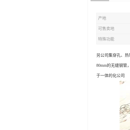
版辊堵头毛坯
产地
哑铃配重件
可售卖地
特殊功能
另公司集穿孔、热轧
80mm的无缝钢管
于一体的化公司