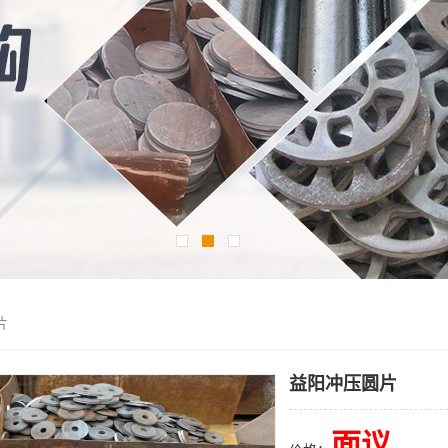
片
益阳冲压圆片
面议