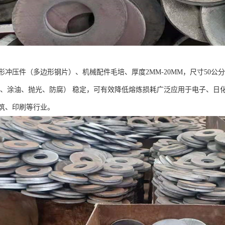
形冲压件（多边形钢片）、机械配件毛培、厚度2MM-20MM，尺寸50
漆、涂油、抛光、防腐） 稳定，可有效降低熔炼损耗广泛应用于电子、日
筑、印刷等行业。