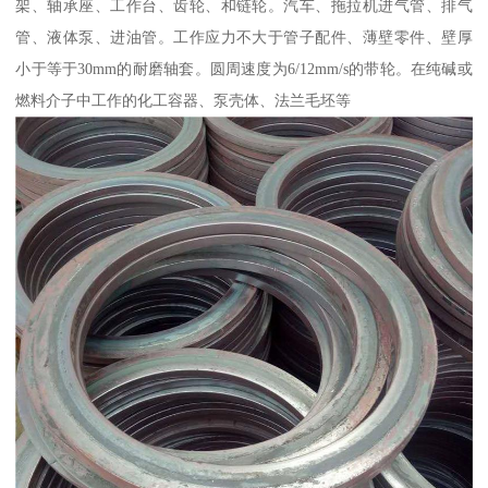
架、轴承座、工作台、齿轮、和链轮。汽车、拖拉机进气管、排气
管、液体泵、进油管。工作应力不大于管子配件、薄壁零件、壁厚
小于等于30mm的耐磨轴套。圆周速度为6/12mm/s的带轮。在纯碱或
燃料介子中工作的化工容器、泵壳体、法兰毛坯等