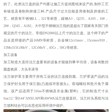
的了。此类法兰盘的设产均要让施工方提供图纸来设产的,制作工艺
有锻造及卷制和拼接三种,产品尺寸过大仅能是用卷制及拼接的工
艺。材质有不锈钢LL，321等材质，碳钢A3，Q235，A105，10#，
20#，Q345，A182。大中型不锈钢法兰指的是超出了国家有关部门所
规定的尺寸的法兰。常指DN2000以上尺寸的法兰盘。这个样子的产
品全是焊接的产品16MN等材质，合金钢12cr1mov，15crmov910，
15Mo315CrMoV，12CrMoV，45Cr，50Cr等材质。
加工设备
加工制造大直径法兰盘要有的设备才能做到事半功倍，设备有数控
圆盘铣床，大头车床等
法兰保护罩主要用于所有工业的法兰连接防腐。兰护罩该产品的法
兰保护封头用于保兰面(凸面或环形接头)。双端螺柱和垫片免于腐
蚀。该产品适用于316ss不锈钢及非金属(塑料)，它的制造尺寸从
frac12;"到144"ANSI,API和AWWA法兰连接直径。法兰封头系统与法
兰填料结合可以在恶劣应用环境中保护。