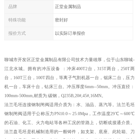
品牌
正堂金属制品
特殊功能
密封好
报价方式
以实际订单报价
聊城市开发区正堂金属制品有限公司技术力量雄厚，位于山东聊城-
江北水城。拥有的冲压设备 ：冲床400T2台，315T两台，250T两
台，160T三台，100T四台，等离子气割机器一台，锯床二台，压力
机一台，车床十台，钻床三台。冲压厚度6mm--50mm。冲压直径：
100mm-500mm,材质为:碳钢，Q235B,20#,45#,16MN。
法兰毛坯连接钢制闸阀适用介质为：水、油品、蒸汽等。法兰毛坯
钢制闸阀适用于公称压力PN10.0～25.0Mpa，工作温度29℃～600℃
的石油、化工、火力电站等各种工况的管路上，切断或接通介质。
法兰盘毛坯是机械制造用的一般铸件，如支架、底座、此轮箱、刀