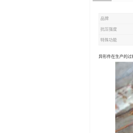
版辊堵头毛坯
品牌
哑铃配重件
抗压强度
特殊功能
异形件在生产的过