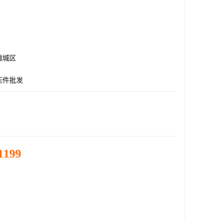
潍城区
压件批发
1199