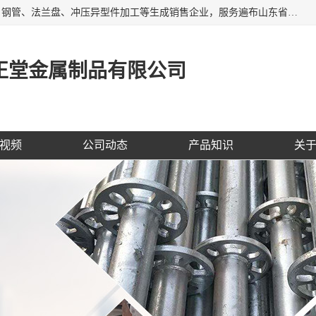
聊城市开发区正堂金属制品有限公司是一家专业的五金配件、钢管、法兰盘、冲压异型件加工等生成销售企业，服务遍布山东省聊城、济南、青岛、淄博、枣庄、东营烟台等地区，经营包括冲压法兰毛坯，冲压异型(形)件加工，热扩法兰毛坯，锻打法兰盘毛坯，法兰加强圈，环形锻件加工，版辊堵头毛坯，哑铃配重件等产品的生产和销售，业务上精益求精，生产产品精度高，配件标准赢得业内企业及其它组织与公民的一致好评。
正堂金属制品有限公司
视频
公司动态
产品知识
关