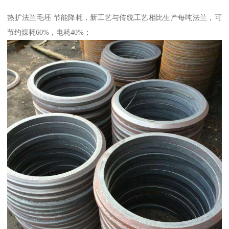
热扩法兰毛坯 节能降耗，新工艺与传统工艺相比生产每吨法兰，可
节约煤耗60%，电耗40%；